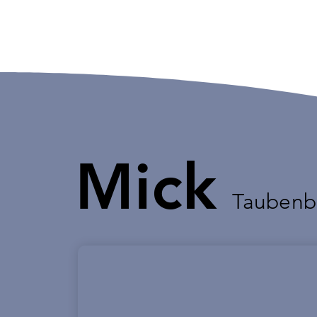
Mick
Taubenb