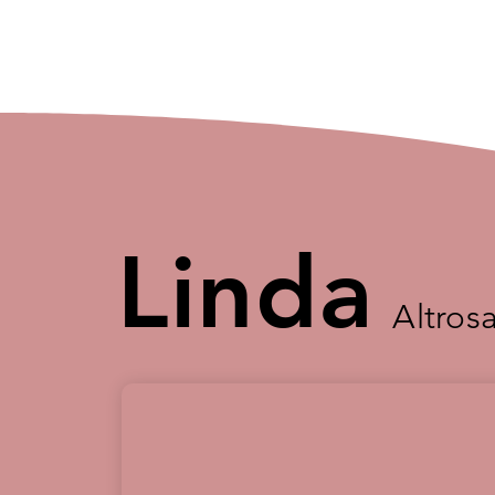
Linda
Altros